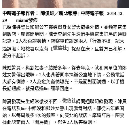
中時電子報作者： 陳俊雄╱新北報導 | 中時電子報– 2014-12-
29 miami發佈
已婚陳姓警員和辦公室鄭姓單身女警大搞婚外情，並頻率密集
到飯店、摩鐵開房間，陳妻查到先生透過手機密集訂房的通聯
記錄，2人都否認姦情，督察單位認定兩人「行為不檢」記大
徵信社
過調職。地檢署以沒有【
】捉姦在床，且雙方已和解，
處分不起訴。
陳姓警員，與劉姓妻子結婚多年，從去年底，就和同單位的鄭
姓女警傳出曖昧，2人也背著同事搞辦公室地下情。公務電話
大都有側錄，2人為避免姦情曝光，不是面對面溝通、以手機
長話短說，就是透過line簡單回應。
徵信社
陳妻發現先生經常徹夜不回，
調閱通聯紀錄發現，陳員
在電話及line中都沒和鄭姓女警出現露骨對話，卻從去年底開
始，以每周最多4次的頻率，向雙北的飯店、摩鐵訂房，陳妻
據此認定兩人「開房間」，怒告2人妨害婚姻。