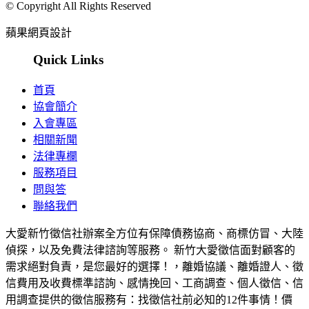
© Copyright All Rights Reserved
蘋果網頁設計
Quick Links
首頁
協會簡介
入會專區
相關新聞
法律專欄
服務項目
問與答
聯絡我們
大愛新竹徵信社辦案全方位有保障債務協商、商標仿冒、大陸
偵探，以及免費法律諮詢等服務。 新竹大愛徵信面對顧客的
需求絕對負責，是您最好的選擇！，離婚協議、離婚證人、徵
信費用及收費標準諮詢、感情挽回、工商調查、個人徵信、信
用調查提供的徵信服務有：找徵信社前必知的12件事情！價