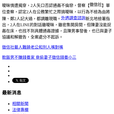
徵信社
曖昧情遭揭穿，2人矢口否認通姦不倫戀，督察【
】單
位查察，認定2人在公務繁忙之際搞曖昧，以行為不檢為由將
外遇調查諮詢​
陳、鄭2人記大過，都調離現職。
新北地檢署指
出，2人在LINE的對話雖曖昧，雖密集開房間，但陳妻沒能捉
姦在床，也找不到具體通姦證據，且陳男事發後，也已與妻子
協議和解撤告，全案處分不起訴。
徵信社藝人難饒老公和別人嘴對嘴
軟飯男不賺錢養家 竟偷妻子徵信錢養小三
最新消息
相關新聞
法律專欄